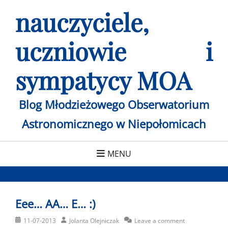
Skip
nauczyciele,
to
content
uczniowie i
sympatycy MOA
Blog Młodzieżowego Obserwatorium
Astronomicznego w Niepołomicach
MENU
Eee… AA… E… :)
Posted
Author
11-07-2013
Jolanta Olejniczak
Leave a comment