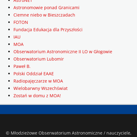
AstroNET
Astronomowie ponad Granicami
Ciemne niebo w Bieszczadach
FOTON
Fundacja Edukacja dla Przyszłości
IAU
MOA
Obserwatorium Astronomiczne II LO w Głogowie
Obserwatorium Lubomir
Paweł B.
Polski Oddział EAAE
Radiopajęczarze w MOA
Wielobarwny Wszechświat
Zostań w domu z MOA!
© Młodzieżowe Obserwatorium Astronomiczne / nauczyciele,