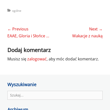
Categories
ogólne
Nawigacja
← Previous
Next →
wpisu
Previous
Next
EAAE, Gloria i Słońce …
Wakacje z nauką
post:
post:
Dodaj komentarz
Musisz się
zalogować
, aby móc dodać komentarz.
Wyszukiwanie
Search
for:
Archiwum