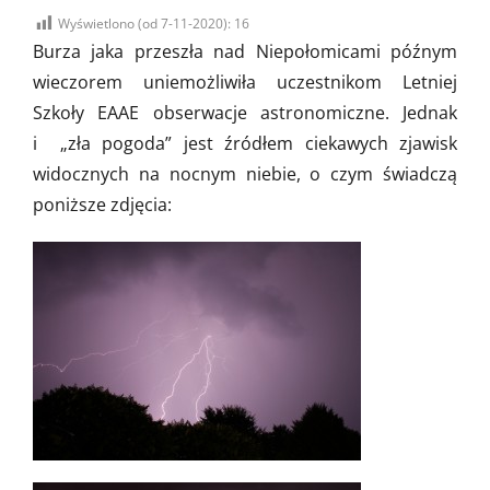
on
Wyświetlono (od 7-11-2020):
16
Burza jaka przeszła nad Niepołomicami późnym
wieczorem uniemożliwiła uczestnikom Letniej
Szkoły EAAE obserwacje astronomiczne. Jednak
i „zła pogoda” jest źródłem ciekawych zjawisk
widocznych na nocnym niebie, o czym świadczą
poniższe zdjęcia: