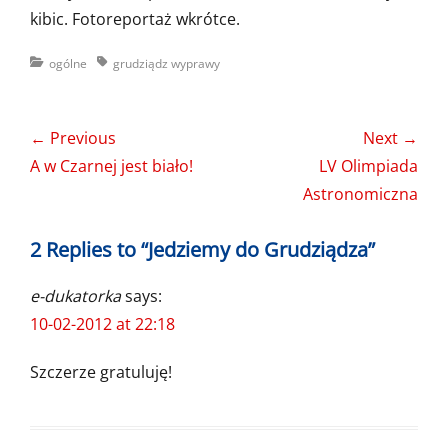
kibic. Fotoreportaż wkrótce.
Categories
Tags
ogólne
grudziądz wyprawy
Nawigacja
← Previous
Next →
wpisu
Previous
Next
A w Czarnej jest biało!
LV Olimpiada
post:
post:
Astronomiczna
2 Replies to “Jedziemy do Grudziądza”
e-dukatorka
says:
10-02-2012 at 22:18
Szczerze gratuluję!