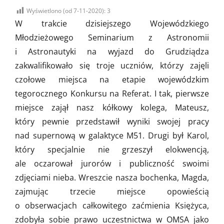
on
Wyświetlono (od 7-11-2020):
3
W trakcie dzisiejszego Wojewódzkiego
Młodzieżowego Seminarium z Astronomii
i Astronautyki na wyjazd do Grudziądza
zakwalifikowało się troje uczniów, którzy zajęli
czołowe miejsca na etapie wojewódzkim
tegorocznego Konkursu na Referat. I tak, pierwsze
miejsce zajął nasz kółkowy kolega, Mateusz,
który pewnie przedstawił wyniki swojej pracy
nad supernową w galaktyce M51. Drugi był Karol,
który specjalnie nie grzeszył elokwencją,
ale oczarował jurorów i publiczność swoimi
zdjęciami nieba. Wreszcie nasza bochenka, Magda,
zajmując trzecie miejsce opowieścią
o obserwacjach całkowitego zaćmienia Księżyca,
zdobyła sobie prawo uczestnictwa w OMSA jako