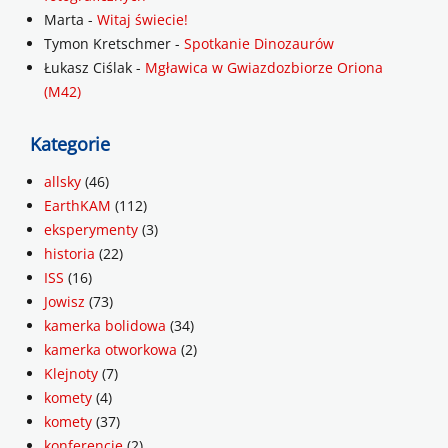
Marta
-
Witaj świecie!
Tymon Kretschmer
-
Spotkanie Dinozaurów
Łukasz Ciślak
-
Mgławica w Gwiazdozbiorze Oriona
(M42)
Kategorie
allsky
(46)
EarthKAM
(112)
eksperymenty
(3)
historia
(22)
ISS
(16)
Jowisz
(73)
kamerka bolidowa
(34)
kamerka otworkowa
(2)
Klejnoty
(7)
komety
(4)
komety
(37)
konferencje
(2)