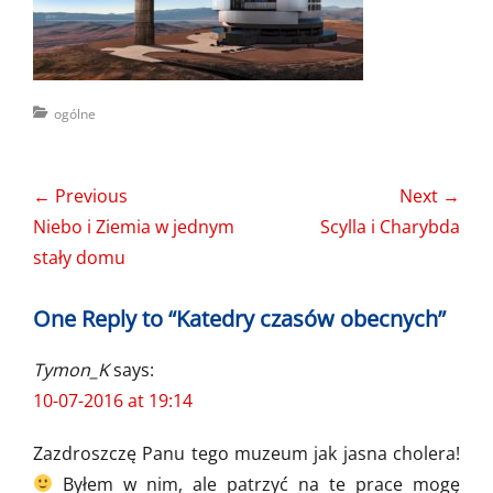
Categories
ogólne
Nawigacja
← Previous
Next →
wpisu
Previous
Next
Niebo i Ziemia w jednym
Scylla i Charybda
post:
post:
stały domu
One Reply to “Katedry czasów obecnych”
Tymon_K
says:
10-07-2016 at 19:14
Zazdroszczę Panu tego muzeum jak jasna cholera!
Byłem w nim, ale patrzyć na te prace mogę