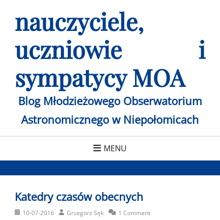
Skip
nauczyciele,
to
content
uczniowie i
sympatycy MOA
Blog Młodzieżowego Obserwatorium
Astronomicznego w Niepołomicach
MENU
Katedry czasów obecnych
Posted
Author
10-07-2016
Grzegorz Sęk
1 Comment