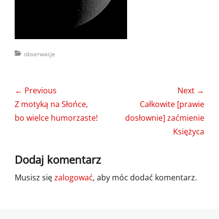
Categories
obserwacje
Nawigacja
← Previous
Next →
wpisu
Previous
Next
Z motyką na Słońce,
Całkowite [prawie
post:
post:
bo wielce humorzaste!
dosłownie] zaćmienie
Księżyca
Dodaj komentarz
Musisz się
zalogować
, aby móc dodać komentarz.