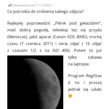
on
Wyświetlono (od 7-11-2020):
1
Co potrzeba do zrobienia takiego zdjęcia?
Najlepiej poprowadzić „Piknik pod gwiazdami”,
mieć dobrą pogodę, teleskop też się przyda
(Meniscas), jakiś aparat (Canon EOS 400D), trochę
czasu (7 czerwca 2011) i serię zdjęć ( 16 zdjęć
z czasami 1/2 s na ISO 400
). Potem to już
tylko zabawa
na laptopie.
Program RegiStax
6 no i proszę
jednak się udało