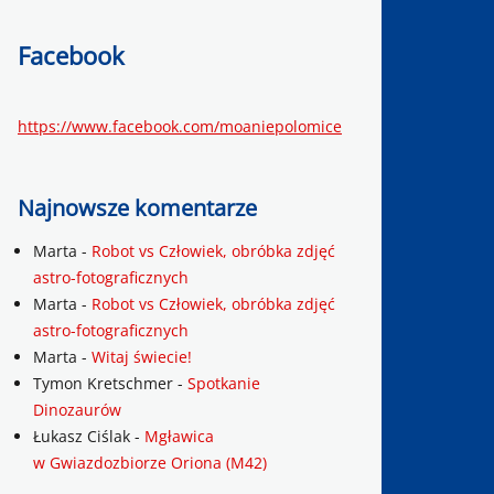
Facebook
https://www.facebook.com/moaniepolomice
Najnowsze komentarze
Marta
-
Robot vs Człowiek, obróbka zdjęć
astro-fotograficznych
Marta
-
Robot vs Człowiek, obróbka zdjęć
astro-fotograficznych
Marta
-
Witaj świecie!
Tymon Kretschmer
-
Spotkanie
Dinozaurów
Łukasz Ciślak
-
Mgławica
w Gwiazdozbiorze Oriona (M42)