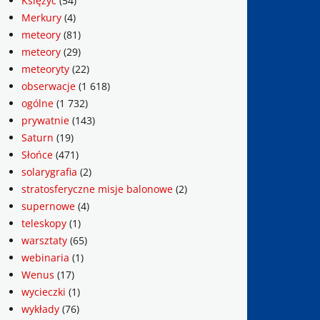
Księżyc
(54)
Merkury
(4)
meteory
(81)
meteory
(29)
meteoryty
(22)
obserwacje
(1 618)
ogólne
(1 732)
prywatnie
(143)
Saturn
(19)
Słońce
(471)
solarygrafia
(2)
stratosferyczne misje balonowe
(2)
supernowe
(4)
teleskopy
(1)
warsztaty
(65)
webinaria
(1)
Wenus
(17)
wycieczki
(1)
wykłady
(76)