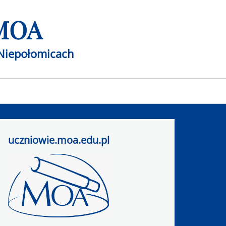
 MOA
Niepołomicach
uczniowie.moa.edu.pl