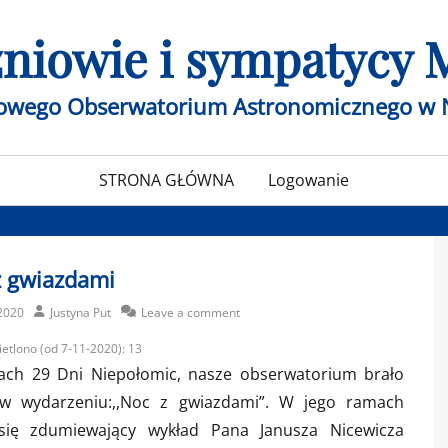
czniowie i sympatycy
żowego Obserwatorium Astronomicznego w 
STRONA GŁÓWNA
Logowanie
z gwiazdami
Author
2020
Justyna Put
Leave a comment
etlono (od 7-11-2020):
13
ch 29 Dni Niepołomic, nasze obserwatorium brało
 w wydarzeniu:,,Noc z gwiazdami”. W jego ramach
się zdumiewający wykład Pana Janusza Nicewicza