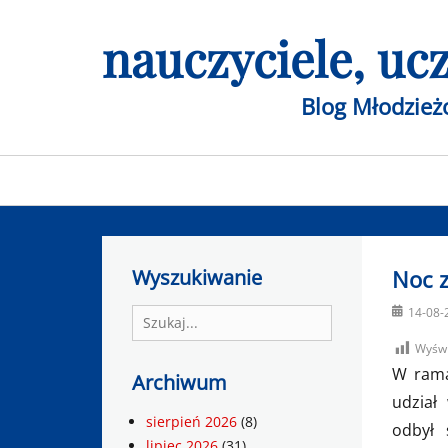
Skip
nauczyciele, u
to
content
Blog Młodzie
Primary
menu
Wyszukiwanie
Noc 
Posted
14-08-
Search
on
for:
Wyświ
W rama
Archiwum
udział
sierpień 2026
(8)
odbył 
lipiec 2026
(31)