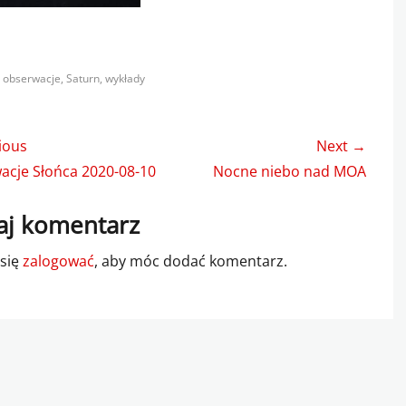
s
,
obserwacje
,
Saturn
,
wykłady
gacja
ious
Next →
u
us
Next
acje Słońca 2020-08-10
Nocne niebo nad MOA
post:
j komentarz
 się
zalogować
, aby móc dodać komentarz.