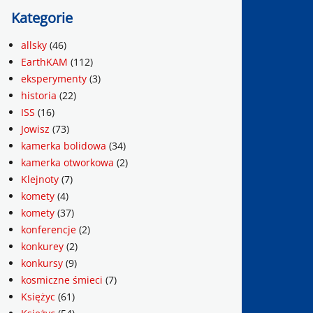
Kategorie
allsky
(46)
EarthKAM
(112)
eksperymenty
(3)
historia
(22)
ISS
(16)
Jowisz
(73)
kamerka bolidowa
(34)
kamerka otworkowa
(2)
Klejnoty
(7)
komety
(4)
komety
(37)
konferencje
(2)
konkurey
(2)
konkursy
(9)
kosmiczne śmieci
(7)
Księżyc
(61)