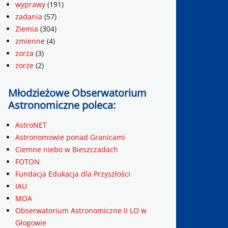
wyprawy
(191)
zadania
(57)
Ziemia
(304)
zmienne
(4)
zorza
(3)
zorze
(2)
Młodzieżowe Obserwatorium
Astronomiczne poleca:
AstroNET
Astronomowie ponad Granicami
Ciemne niebo w Bieszczadach
FOTON
Fundacja Edukacja dla Przyszłości
IAU
MOA
Obserwatorium Astronomiczne II LO w
Głogowie