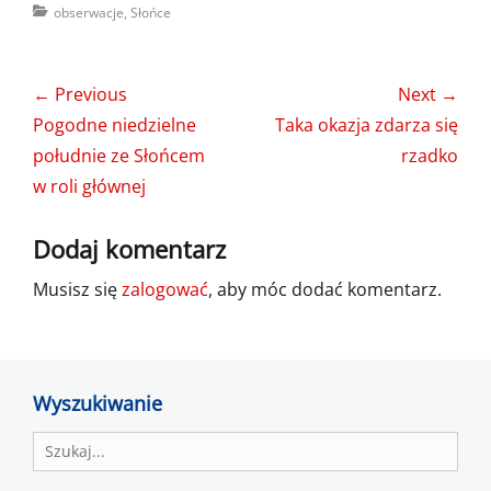
Categories
obserwacje
,
Słońce
Nawigacja
← Previous
Next →
wpisu
Previous
Next
Pogodne niedzielne
Taka okazja zdarza się
post:
post:
południe ze Słońcem
rzadko
w roli głównej
Dodaj komentarz
Musisz się
zalogować
, aby móc dodać komentarz.
Wyszukiwanie
Search
for: