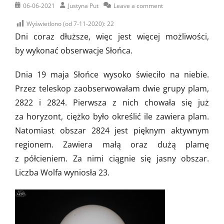
Posted
Author
06-06-2021
Justyna Put
Leave a comment
on
Wyświetlono (od 7-11-2020):
22
Dni coraz dłuższe, więc jest więcej możliwości,
by wykonać obserwacje Słońca.
Dnia 19 maja Słońce wysoko świeciło na niebie.
Przez teleskop zaobserwowałam dwie grupy plam,
2822 i 2824. Pierwsza z nich chowała się już
za horyzont, ciężko było określić ile zawiera plam.
Natomiast obszar 2824 jest pięknym aktywnym
regionem. Zawiera małą oraz dużą plamę
z półcieniem. Za nimi ciągnie się jasny obszar.
Liczba Wolfa wyniosła 23.