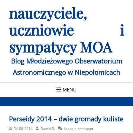
Skip
nauczyciele,
to
content
uczniowie i
sympatycy MOA
Blog Młodzieżowego Obserwatorium
Astronomicznego w Niepołomicach
MENU
Perseidy 2014 – dwie gromady kuliste
Posted
Author
04-08-2014
Dawid B.
Leave a comment