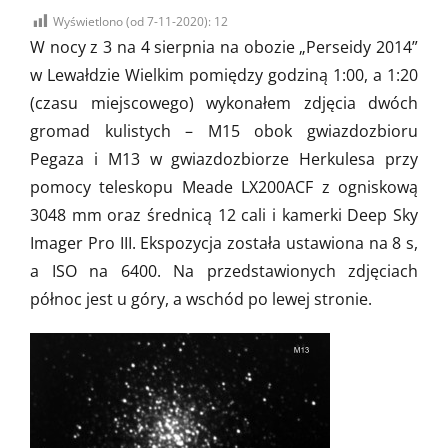
on
Wyświetlono (od 7-11-2020):
12
W nocy z 3 na 4 sierpnia na obozie „Perseidy 2014”
w Lewałdzie Wielkim pomiędzy godziną 1:00, a 1:20
(czasu miejscowego) wykonałem zdjęcia dwóch
gromad kulistych – M15 obok gwiazdozbioru
Pegaza i M13 w gwiazdozbiorze Herkulesa przy
pomocy teleskopu Meade LX200ACF z ogniskową
3048 mm oraz średnicą 12 cali i kamerki Deep Sky
Imager Pro III. Ekspozycja została ustawiona na 8 s,
a ISO na 6400. Na przedstawionych zdjęciach
północ jest u góry, a wschód po lewej stronie.