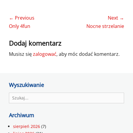
Nawigacja
← Previous
Next →
wpisu
Previous
Next
Only 4fun
Nocne strzelanie
post:
post:
Dodaj komentarz
Musisz się
zalogować
, aby móc dodać komentarz.
Wyszukiwanie
Search
for:
Archiwum
sierpień 2026
(7)