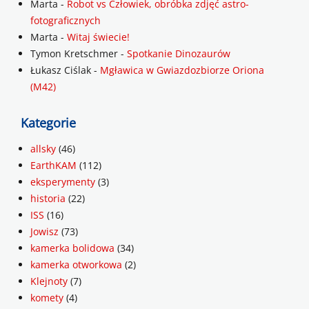
Marta
-
Robot vs Człowiek, obróbka zdjęć astro-
fotograficznych
Marta
-
Witaj świecie!
Tymon Kretschmer
-
Spotkanie Dinozaurów
Łukasz Ciślak
-
Mgławica w Gwiazdozbiorze Oriona
(M42)
Kategorie
allsky
(46)
EarthKAM
(112)
eksperymenty
(3)
historia
(22)
ISS
(16)
Jowisz
(73)
kamerka bolidowa
(34)
kamerka otworkowa
(2)
Klejnoty
(7)
komety
(4)