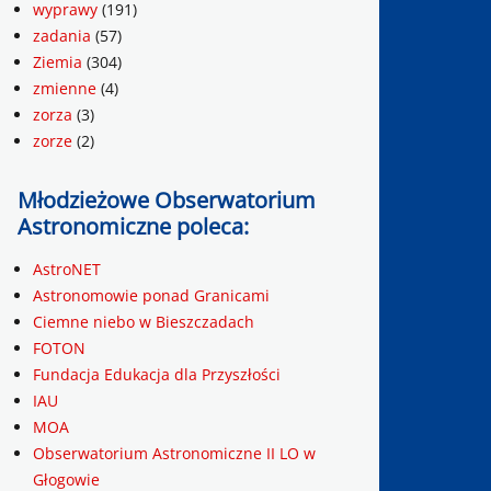
wyprawy
(191)
zadania
(57)
Ziemia
(304)
zmienne
(4)
zorza
(3)
zorze
(2)
Młodzieżowe Obserwatorium
Astronomiczne poleca:
AstroNET
Astronomowie ponad Granicami
Ciemne niebo w Bieszczadach
FOTON
Fundacja Edukacja dla Przyszłości
IAU
MOA
Obserwatorium Astronomiczne II LO w
Głogowie