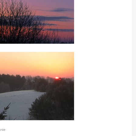
s
nie