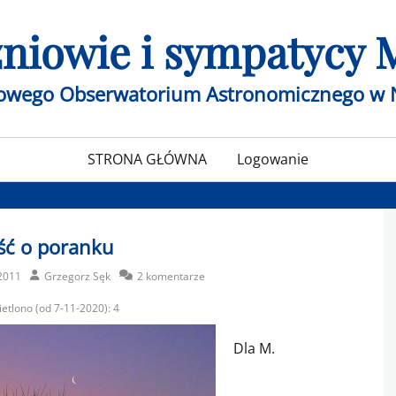
czniowie i sympatycy
żowego Obserwatorium Astronomicznego w 
STRONA GŁÓWNA
Logowanie
ść o poranku
Author
2011
Grzegorz Sęk
2 komentarze
etlono (od 7-11-2020):
4
Dla M.