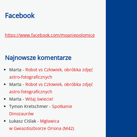
Facebook
https://www.facebook.com/moaniepolomice
Najnowsze komentarze
Marta
-
Robot vs Człowiek, obróbka zdjęć
astro-fotograficznych
Marta
-
Robot vs Człowiek, obróbka zdjęć
astro-fotograficznych
Marta
-
Witaj świecie!
Tymon Kretschmer
-
Spotkanie
Dinozaurów
Łukasz Ciślak
-
Mgławica
w Gwiazdozbiorze Oriona (M42)