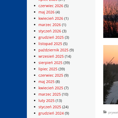
czerwiec 2026
(5)
maj 2026
(4)
kwiecień 2026
(1)
marzec 2026
(1)
styczeń 2026
(3)
grudzień 2025
(3)
listopad 2025
(5)
październik 2025
(9)
wrzesień 2025
(14)
sierpień 2025
(39)
lipiec 2025
(39)
czerwiec 2025
(9)
maj 2025
(8)
kwiecień 2025
(7)
marzec 2025
(10)
luty 2025
(13)
styczeń 2025
(24)
Categorie
prywat
grudzień 2024
(9)