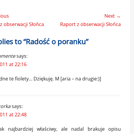
gacja
ious
Next →
u
us
Next
z obserwacji Słońca
Raport z obserwacji Słońca
post:
plies to “Radość o poranku”
amente
says:
011 at 22:16
dne te fiolety… Dziękuję. M [aria – na drugie:)]
torka
says:
011 at 22:48
jak najbardziej właściwy, ale nadal brakuje opisu