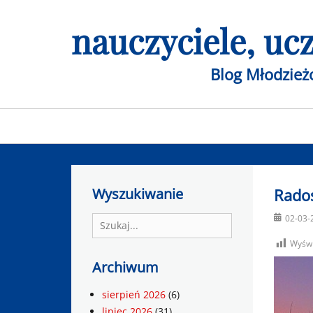
Skip
nauczyciele, u
to
content
Blog Młodzie
Primary
menu
Wyszukiwanie
Rado
Posted
02-03-
Search
on
for:
Wyświ
Archiwum
sierpień 2026
(6)
lipiec 2026
(31)