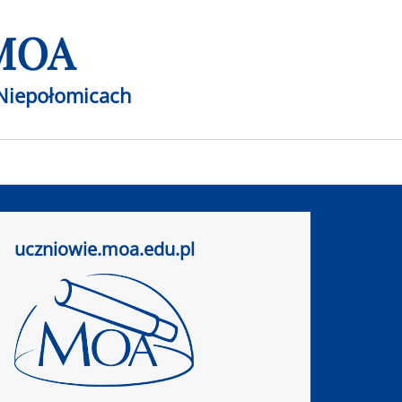
 MOA
Niepołomicach
uczniowie.moa.edu.pl