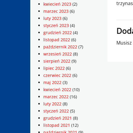
trzynas
kwiecień 2023
(2)
marzec 2023
(6)
luty 2023
(6)
styczeń 2023
(4)
Doda
grudzień 2022
(4)
listopad 2022
(6)
Musisz
październik 2022
(7)
wrzesień 2022
(8)
sierpień 2022
(9)
lipiec 2022
(6)
czerwiec 2022
(6)
maj 2022
(3)
kwiecień 2022
(10)
marzec 2022
(16)
luty 2022
(8)
styczeń 2022
(5)
grudzień 2021
(8)
listopad 2021
(12)
październik 2021
(9)