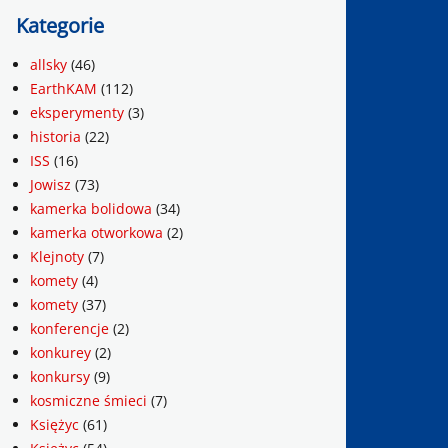
Kategorie
allsky
(46)
EarthKAM
(112)
eksperymenty
(3)
historia
(22)
ISS
(16)
Jowisz
(73)
kamerka bolidowa
(34)
kamerka otworkowa
(2)
Klejnoty
(7)
komety
(4)
komety
(37)
konferencje
(2)
konkurey
(2)
konkursy
(9)
kosmiczne śmieci
(7)
Księżyc
(61)