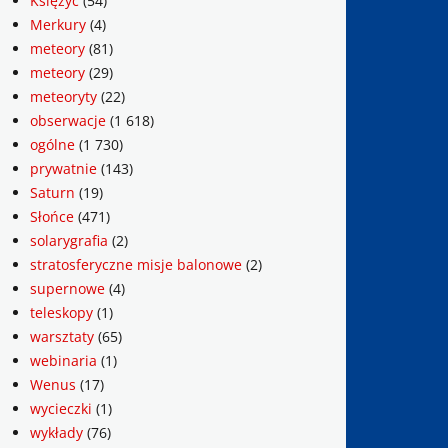
Księżyc
(54)
Merkury
(4)
meteory
(81)
meteory
(29)
meteoryty
(22)
obserwacje
(1 618)
ogólne
(1 730)
prywatnie
(143)
Saturn
(19)
Słońce
(471)
solarygrafia
(2)
stratosferyczne misje balonowe
(2)
supernowe
(4)
teleskopy
(1)
warsztaty
(65)
webinaria
(1)
Wenus
(17)
wycieczki
(1)
wykłady
(76)