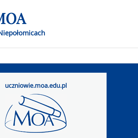
 MOA
Niepołomicach
uczniowie.moa.edu.pl