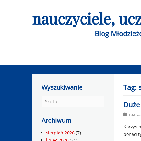
Skip
nauczyciele, u
to
content
Blog Młodzie
Primary
menu
Tag:
Wyszukiwanie
Search
Duże
for:
Posted
18-07-
Archiwum
on
Korzyst
sierpień 2026
(7)
ponad t
lipiec 2026
(31)