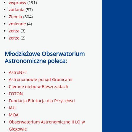
wyprawy
(191)
zadania
(57)
Ziemia
(304)
zmienne
(4)
zorza
(3)
zorze
(2)
Młodzieżowe Obserwatorium
Astronomiczne poleca:
AstroNET
Astronomowie ponad Granicami
Ciemne niebo w Bieszczadach
FOTON
Fundacja Edukacja dla Przyszłości
IAU
MOA
Obserwatorium Astronomiczne II LO w
Głogowie