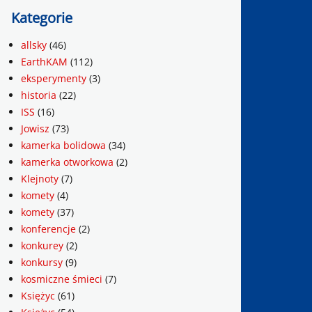
Kategorie
allsky
(46)
EarthKAM
(112)
eksperymenty
(3)
historia
(22)
ISS
(16)
Jowisz
(73)
kamerka bolidowa
(34)
kamerka otworkowa
(2)
Klejnoty
(7)
komety
(4)
komety
(37)
konferencje
(2)
konkurey
(2)
konkursy
(9)
kosmiczne śmieci
(7)
Księżyc
(61)