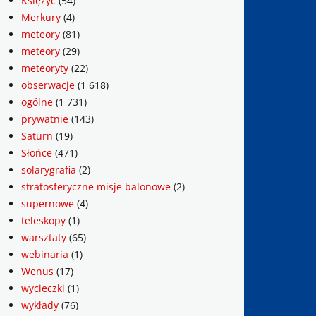
Księżyc
(54)
Merkury
(4)
meteory
(81)
meteory
(29)
meteoryty
(22)
obserwacje
(1 618)
ogólne
(1 731)
prywatnie
(143)
Saturn
(19)
Słońce
(471)
solarygrafia
(2)
stratosferyczne misje balonowe
(2)
supernowe
(4)
teleskopy
(1)
warsztaty
(65)
webinaria
(1)
Wenus
(17)
wycieczki
(1)
wykłady
(76)