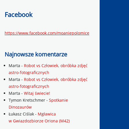
Facebook
https://www.facebook.com/moaniepolomice
Najnowsze komentarze
Marta
-
Robot vs Człowiek, obróbka zdjęć
astro-fotograficznych
Marta
-
Robot vs Człowiek, obróbka zdjęć
astro-fotograficznych
Marta
-
Witaj świecie!
Tymon Kretschmer
-
Spotkanie
Dinozaurów
Łukasz Ciślak
-
Mgławica
w Gwiazdozbiorze Oriona (M42)