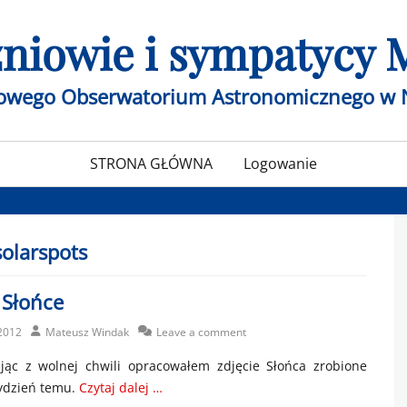
czniowie i sympatycy
żowego Obserwatorium Astronomicznego w 
STRONA GŁÓWNA
Logowanie
solarspots
 Słońce
Author
2012
Mateusz Windak
Leave a comment
ając z wolnej chwili opracowałem zdjęcie Słońca zrobione
ydzień temu.
Czytaj dalej …