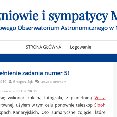
czniowie i sympatycy
żowego Obserwatorium Astronomicznego w 
STRONA GŁÓWNA
Logowanie
łnienie zadania numer 5!
Author
2010
Grzegorz Sęk
Leave a comment
etlono (od 7-11-2020):
15
się wykonać kolejną fotografię z planetoidą
Vesta
 głównej, użyłem w tym celu ponownie teleskop
Slooh
pach Kanaryjskich. Oto sumaryczne zdjęcie, które