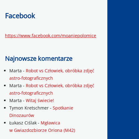
Facebook
https://www.facebook.com/moaniepolomice
Najnowsze komentarze
Marta
-
Robot vs Człowiek, obróbka zdjęć
astro-fotograficznych
Marta
-
Robot vs Człowiek, obróbka zdjęć
astro-fotograficznych
Marta
-
Witaj świecie!
Tymon Kretschmer
-
Spotkanie
Dinozaurów
Łukasz Ciślak
-
Mgławica
w Gwiazdozbiorze Oriona (M42)