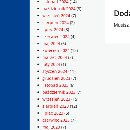
listopad 2024
(14)
październik 2024
(8)
Doda
wrzesień 2024
(7)
sierpień 2024
(2)
Musisz
lipiec 2024
(8)
czerwiec 2024
(4)
maj 2024
(6)
kwiecień 2024
(12)
marzec 2024
(5)
luty 2024
(1)
styczeń 2024
(11)
grudzień 2023
(7)
listopad 2023
(6)
październik 2023
(7)
wrzesień 2023
(15)
sierpień 2023
(12)
lipiec 2023
(5)
czerwiec 2023
(7)
maj 2023
(7)