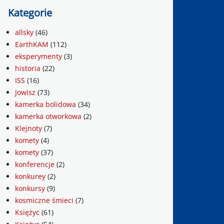
Kategorie
allsky
(46)
EarthKAM
(112)
eksperymenty
(3)
historia
(22)
ISS
(16)
Jowisz
(73)
kamerka bolidowa
(34)
kamerka otworkowa
(2)
Klejnoty
(7)
komety
(4)
komety
(37)
konferencje
(2)
konkurey
(2)
konkursy
(9)
kosmiczne śmieci
(7)
Księżyc
(61)