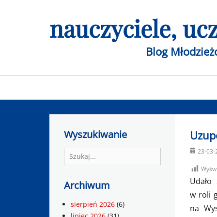
Skip
nauczyciele, u
to
content
Blog Młodzie
Primary
menu
Wyszukiwanie
Uzupe
Posted
23-03-
Search
on
for:
Wyświ
Udało 
Archiwum
w roli
sierpień 2026
(6)
na Wys
lipiec 2026
(31)