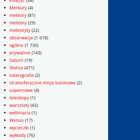
Księżyc
(54)
Merkury
(4)
meteory
(81)
meteory
(29)
meteoryty
(22)
obserwacje
(1 618)
ogólne
(1 730)
prywatnie
(143)
Saturn
(19)
Słońce
(471)
solarygrafia
(2)
stratosferyczne misje balonowe
(2)
supernowe
(4)
teleskopy
(1)
warsztaty
(65)
webinaria
(1)
Wenus
(17)
wycieczki
(1)
wykłady
(76)