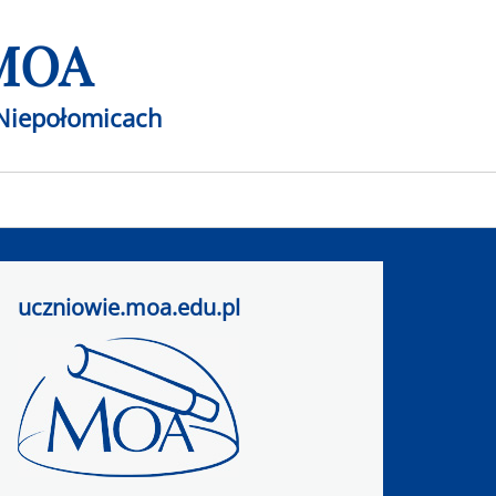
 MOA
Niepołomicach
uczniowie.moa.edu.pl