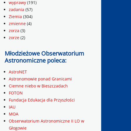
wyprawy
(191)
zadania
(57)
Ziemia
(304)
zmienne
(4)
zorza
(3)
zorze
(2)
Młodzieżowe Obserwatorium
Astronomiczne poleca:
AstroNET
Astronomowie ponad Granicami
Ciemne niebo w Bieszczadach
FOTON
Fundacja Edukacja dla Przyszłości
IAU
MOA
Obserwatorium Astronomiczne II LO w
Głogowie