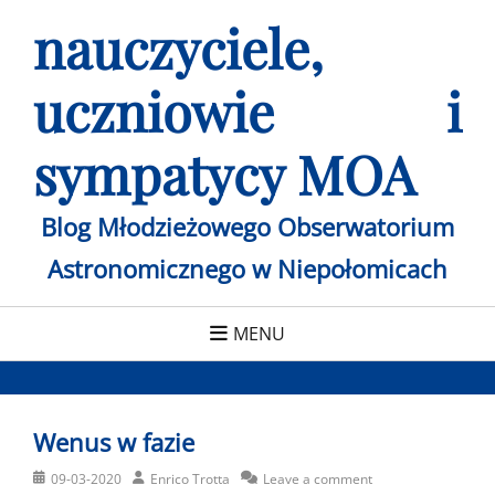
Skip
nauczyciele,
to
content
uczniowie i
sympatycy MOA
Blog Młodzieżowego Obserwatorium
Astronomicznego w Niepołomicach
MENU
Wenus w fazie
Posted
Author
09-03-2020
Enrico Trotta
Leave a comment