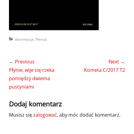
Categories
obserwacje
,
Wenus
Nawigacja
← Previous
Next →
wpisu
Previous
Next
Płynie, wije się rzeka
Kometa C/2017 T2
post:
post:
pomiędzy dwiema
pustyniami
Dodaj komentarz
Musisz się
zalogować
, aby móc dodać komentarz.