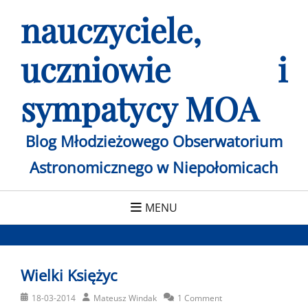
Skip
nauczyciele,
to
content
uczniowie i
sympatycy MOA
Blog Młodzieżowego Obserwatorium
Astronomicznego w Niepołomicach
MENU
Wielki Księżyc
Posted
Author
18-03-2014
Mateusz Windak
1 Comment