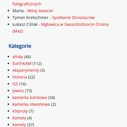
fotograficznych
Marta
-
Witaj świecie!
Tymon Kretschmer
-
Spotkanie Dinozaurów
Łukasz Ciślak
-
Mgławica w Gwiazdozbiorze Oriona
(M42)
Kategorie
allsky
(46)
EarthKAM
(112)
eksperymenty
(3)
historia
(22)
ISS
(16)
Jowisz
(73)
kamerka bolidowa
(34)
kamerka otworkowa
(2)
Klejnoty
(7)
komety
(4)
komety
(37)