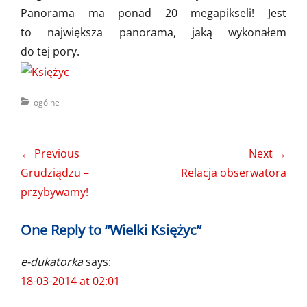
Panorama ma ponad 20 megapikseli! Jest
to największa panorama, jaką wykonałem
do tej pory.
Categories
ogólne
Nawigacja
← Previous
Next →
wpisu
Previous
Next
Grudziądzu –
Relacja obserwatora
post:
post:
przybywamy!
One Reply to “Wielki Księżyc”
e-dukatorka
says:
18-03-2014 at 02:01