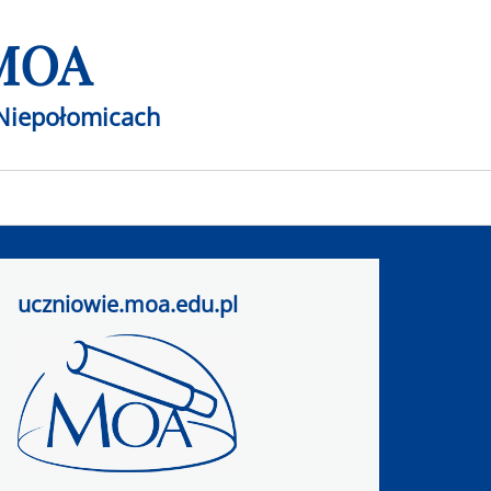
 MOA
Niepołomicach
uczniowie.moa.edu.pl