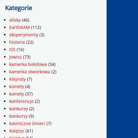
Kategorie
allsky
(46)
EarthKAM
(112)
eksperymenty
(3)
historia
(22)
ISS
(16)
Jowisz
(73)
kamerka bolidowa
(34)
kamerka otworkowa
(2)
Klejnoty
(7)
komety
(4)
komety
(37)
konferencje
(2)
konkurey
(2)
konkursy
(9)
kosmiczne śmieci
(7)
Księżyc
(61)