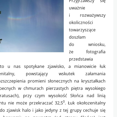
Przyjrzawszy się
uważnie
i rozważywszy
okoliczności
towarzyszące
doszłam
do wniosku,
że fotografia
przedstawia
sto u nas spotykane zjawisko, a mianowicie łuk
zenitalny, powstający wskutek załamania
ozszczepienia promieni słonecznych na kryształkach
becnych w chmurach pierzastych piętra wysokiego
stratusach), przy czym wysokość Słońca nad linią
0
ntu nie może przekraczać 32,5
. Łuk okołozenitalny
do zjawisk halo i jako jedyny z tej grupy cechuje się