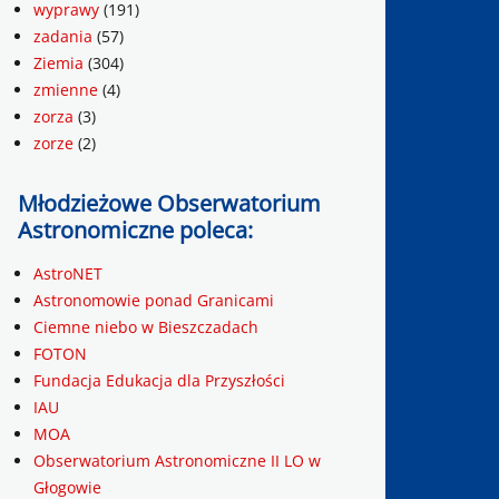
wyprawy
(191)
zadania
(57)
Ziemia
(304)
zmienne
(4)
zorza
(3)
zorze
(2)
Młodzieżowe Obserwatorium
Astronomiczne poleca:
AstroNET
Astronomowie ponad Granicami
Ciemne niebo w Bieszczadach
FOTON
Fundacja Edukacja dla Przyszłości
IAU
MOA
Obserwatorium Astronomiczne II LO w
Głogowie