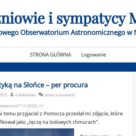
czniowie i sympatycy
żowego Obserwatorium Astronomicznego w 
STRONA GŁÓWNA
Logowanie
yką na Słońce – per procura
Author
2015
e-dukatorka
Leave a comment
etlono (od 7-11-2020):
11
i temu przyjaciel z Pomorza przesłał mi zdjęcie, które
fikował jako „tęczę na lodowych chmurach”.