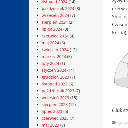
żywymi
listopad 2024
(14)
czerwo
październik 2024
(8)
wrzesień 2024
(7)
Słońce
sierpień 2024
(2)
Czasem 
lipiec 2024
(8)
Kerna),
czerwiec 2024
(4)
maj 2024
(6)
kwiecień 2024
(12)
marzec 2024
(5)
luty 2024
(1)
styczeń 2024
(11)
grudzień 2023
(7)
listopad 2023
(6)
październik 2023
(7)
wrzesień 2023
(15)
sierpień 2023
(12)
6.łuk s
lipiec 2023
(5)
czerwiec 2023
(7)
Categorie
ogóln
maj 2023
(7)