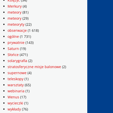
Księżyc
(54)
Merkury
(4)
meteory
(81)
meteory
(29)
meteoryty
(22)
obserwacje
(1 618)
ogólne
(1 731)
prywatnie
(143)
Saturn
(19)
Słońce
(471)
solarygrafia
(2)
stratosferyczne misje balonowe
(2)
supernowe
(4)
teleskopy
(1)
warsztaty
(65)
webinaria
(1)
Wenus
(17)
wycieczki
(1)
wykłady
(76)