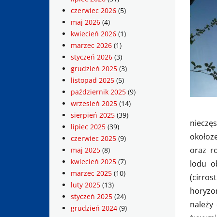
czerwiec 2026
(5)
maj 2026
(4)
kwiecień 2026
(1)
marzec 2026
(1)
styczeń 2026
(3)
grudzień 2025
(3)
listopad 2025
(5)
październik 2025
(9)
wrzesień 2025
(14)
sierpień 2025
(39)
nieczę
lipiec 2025
(39)
około
czerwiec 2025
(9)
oraz r
maj 2025
(8)
kwiecień 2025
(7)
lodu o
marzec 2025
(10)
(cirro
luty 2025
(13)
horyzo
styczeń 2025
(24)
należy 
grudzień 2024
(9)