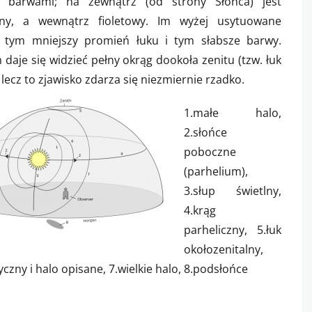
 barwami; na zewnątrz (od strony Słońca) jest
ny, a wewnątrz fioletowy. Im wyżej usytuowane
, tym mniejszy promień łuku i tym słabsze barwy.
daje się widzieć pełny okrąg dookoła zenitu (tzw. łuk
 lecz to zjawisko zdarza się niezmiernie rzadko.
1.małe halo,
2.słońce
poboczne
(parhelium),
3.słup świetlny,
4.krąg
parheliczny, 5.łuk
okołozenitalny,
tyczny i halo opisane, 7.wielkie halo, 8.podsłońce
s
e