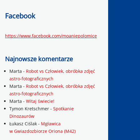
Facebook
https://www.facebook.com/moaniepolomice
Najnowsze komentarze
Marta
-
Robot vs Człowiek, obróbka zdjęć
astro-fotograficznych
Marta
-
Robot vs Człowiek, obróbka zdjęć
astro-fotograficznych
Marta
-
Witaj świecie!
Tymon Kretschmer
-
Spotkanie
Dinozaurów
Łukasz Ciślak
-
Mgławica
w Gwiazdozbiorze Oriona (M42)