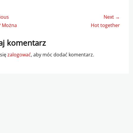
gacja
ious
Next →
u
us
Next
? Można
Hot together
post:
j komentarz
 się
zalogować
, aby móc dodać komentarz.