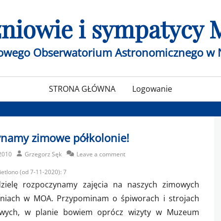
czniowie i sympatycy
żowego Obserwatorium Astronomicznego w 
STRONA GŁÓWNA
Logowanie
ynamy zimowe półkolonie!
Author
2010
Grzegorz Sęk
Leave a comment
etlono (od 7-11-2020):
7
zielę rozpoczynamy zajęcia na naszych zimowych
oniach w MOA. Przypominam o śpiworach i strojach
owych, w planie bowiem oprócz wizyty w Muzeum