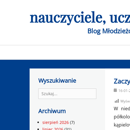
Skip
nauczyciele, u
to
content
Blog Młodzie
Primary
menu
Wyszukiwanie
Zacz
Posted
16-01-
Search
on
for:
Wyświ
W nied
Archiwum
półkol
sierpień 2026
(7)
kąpiel
lipiec 2026
(31)