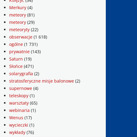
Księżyc
(54)
Merkury
(4)
meteory
(81)
meteory
(29)
meteoryty
(22)
obserwacje
(1 618)
ogólne
(1 731)
prywatnie
(143)
Saturn
(19)
Słońce
(471)
solarygrafia
(2)
stratosferyczne misje balonowe
(2)
supernowe
(4)
teleskopy
(1)
warsztaty
(65)
webinaria
(1)
Wenus
(17)
wycieczki
(1)
wykłady
(76)