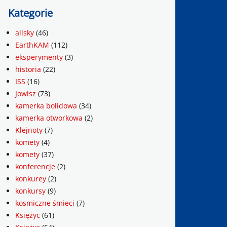
Kategorie
allsky
(46)
EarthKAM
(112)
eksperymenty
(3)
historia
(22)
ISS
(16)
Jowisz
(73)
kamerka bolidowa
(34)
kamerka otworkowa
(2)
Klejnoty
(7)
komety
(4)
komety
(37)
konferencje
(2)
konkurey
(2)
konkursy
(9)
kosmiczne śmieci
(7)
Księżyc
(61)