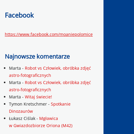
Facebook
https://www.facebook.com/moaniepolomice
Najnowsze komentarze
Marta
-
Robot vs Człowiek, obróbka zdjęć
astro-fotograficznych
Marta
-
Robot vs Człowiek, obróbka zdjęć
astro-fotograficznych
Marta
-
Witaj świecie!
Tymon Kretschmer
-
Spotkanie
Dinozaurów
Łukasz Ciślak
-
Mgławica
w Gwiazdozbiorze Oriona (M42)