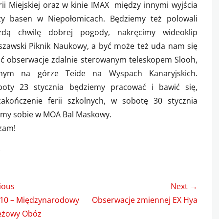
rii Miejskiej oraz w kinie IMAX między innymi wyjścia
ty basen w Niepołomicach. Będziemy też polowali
dą chwilę dobrej pogody, nakręcimy wideoklip
szawski Piknik Naukowy, a być może też uda nam się
ć obserwacje zdalnie sterowanym teleskopem Slooh,
onym na górze Teide na Wyspach Kanaryjskich.
oty 23 stycznia będziemy pracować i bawić się,
akończenie ferii szkolnych, w sobotę 30 stycznia
imy sobie w MOA Bal Maskowy.
zam!
s
e
gacja
ious
Next →
u
us
Next
010 – Międzynarodowy
Obserwacje zmiennej EX Hya
post:
eżowy Obóz