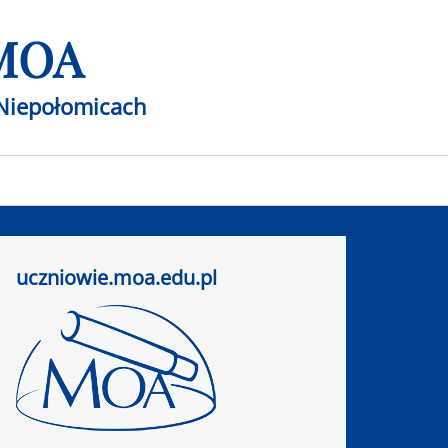
 MOA
Niepołomicach
uczniowie.moa.edu.pl