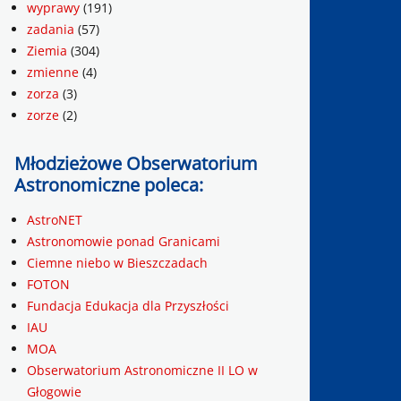
wyprawy
(191)
zadania
(57)
Ziemia
(304)
zmienne
(4)
zorza
(3)
zorze
(2)
Młodzieżowe Obserwatorium
Astronomiczne poleca:
AstroNET
Astronomowie ponad Granicami
Ciemne niebo w Bieszczadach
FOTON
Fundacja Edukacja dla Przyszłości
IAU
MOA
Obserwatorium Astronomiczne II LO w
Głogowie