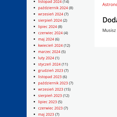
listopad 2024
(14)
Astron
październik 2024
(8)
wrzesień 2024
(7)
Doda
sierpień 2024
(2)
lipiec 2024
(8)
Musisz
czerwiec 2024
(4)
maj 2024
(6)
kwiecień 2024
(12)
marzec 2024
(5)
luty 2024
(1)
styczeń 2024
(11)
grudzień 2023
(7)
listopad 2023
(6)
październik 2023
(7)
wrzesień 2023
(15)
sierpień 2023
(12)
lipiec 2023
(5)
czerwiec 2023
(7)
maj 2023
(7)