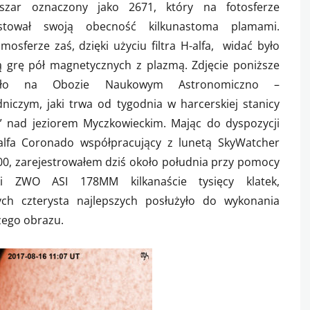
szar oznaczony jako 2671, który na fotosferze
estował swoją obecność kilkunastoma plamami.
osferze zaś, dzięki użyciu filtra H-alfa, widać było
ą grę pół magnetycznych z plazmą. Zdjęcie poniższe
ało na Obozie Naukowym Astronomiczno –
niczym, jaki trwa od tygodnia w harcerskiej stanicy
” nad jeziorem Myczkowieckim. Mając do dyspozycji
H-alfa Coronado współpracujący z lunetą SkyWatcher
00, zarejestrowałem dziś około południa przy pomocy
ki ZWO ASI 178MM kilkanaście tysięcy klatek,
ych czterysta najlepszych posłużyło do wykonania
zego obrazu.