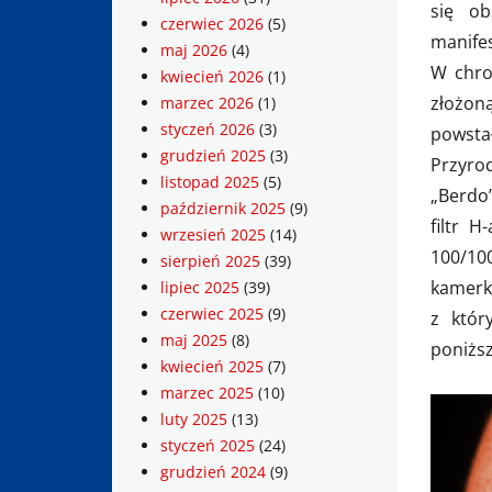
się ob
czerwiec 2026
(5)
manif
maj 2026
(4)
W chrom
kwiecień 2026
(1)
złożon
marzec 2026
(1)
styczeń 2026
(3)
powst
grudzień 2025
(3)
Przyrod
listopad 2025
(5)
„Berdo
październik 2025
(9)
filtr 
wrzesień 2025
(14)
100/10
sierpień 2025
(39)
kamer
lipiec 2025
(39)
czerwiec 2025
(9)
z któr
maj 2025
(8)
poniżs
kwiecień 2025
(7)
marzec 2025
(10)
luty 2025
(13)
styczeń 2025
(24)
grudzień 2024
(9)