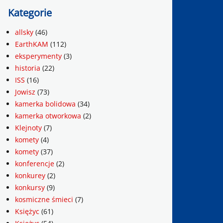
Kategorie
allsky
(46)
EarthKAM
(112)
eksperymenty
(3)
historia
(22)
ISS
(16)
Jowisz
(73)
kamerka bolidowa
(34)
kamerka otworkowa
(2)
Klejnoty
(7)
komety
(4)
komety
(37)
konferencje
(2)
konkurey
(2)
konkursy
(9)
kosmiczne śmieci
(7)
Księżyc
(61)