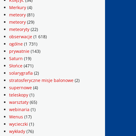
Księżyc
(54)
Merkury
(4)
meteory
(81)
meteory
(29)
meteoryty
(22)
obserwacje
(1 618)
ogólne
(1 731)
prywatnie
(143)
Saturn
(19)
Słońce
(471)
solarygrafia
(2)
stratosferyczne misje balonowe
(2)
supernowe
(4)
teleskopy
(1)
warsztaty
(65)
webinaria
(1)
Wenus
(17)
wycieczki
(1)
wykłady
(76)