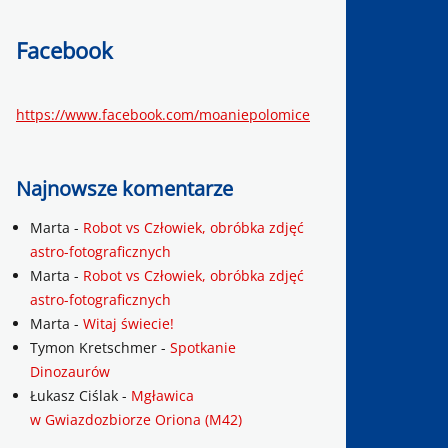
Facebook
https://www.facebook.com/moaniepolomice
Najnowsze komentarze
Marta
-
Robot vs Człowiek, obróbka zdjęć
astro-fotograficznych
Marta
-
Robot vs Człowiek, obróbka zdjęć
astro-fotograficznych
Marta
-
Witaj świecie!
Tymon Kretschmer
-
Spotkanie
Dinozaurów
Łukasz Ciślak
-
Mgławica
w Gwiazdozbiorze Oriona (M42)