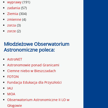
wyprawy
(191)
zadania
(57)
Ziemia
(304)
zmienne
(4)
zorza
(3)
zorze
(2)
Młodzieżowe Obserwatorium
Astronomiczne poleca:
AstroNET
Astronomowie ponad Granicami
Ciemne niebo w Bieszczadach
FOTON
Fundacja Edukacja dla Przyszłości
IAU
MOA
Obserwatorium Astronomiczne II LO w
Głogowie