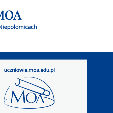
 MOA
Niepołomicach
uczniowie.moa.edu.pl