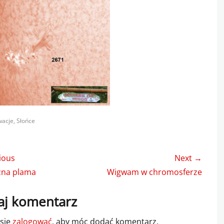
s
wacje
,
Słońce
gacja
ious
Next →
u
us
Next
zna plama
Wigwam w chromosferze
post:
j komentarz
 się
zalogować
, aby móc dodać komentarz.