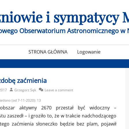
czniowie i sympatycy
żowego Obserwatorium Astronomicznego w 
STRONA GŁÓWNA
Logowanie
zdobę zaćmienia
Author
2017
Grzegorz Sęk
Leave a comment
etlono (od 7-11-2020):
13
 obszar aktywny 2670 przestał być widoczny –
tu zaszedł – i groziło to, że w trakcie nadchodzącego
itego zaćmienia słoneczko będzie bez plam, pojawił