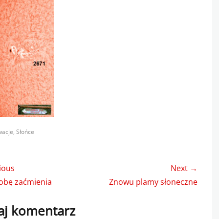
s
wacje
,
Słońce
gacja
ious
Next →
u
us
Next
obę zaćmienia
Znowu plamy słoneczne
post:
j komentarz