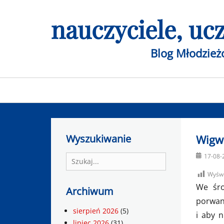
Skip
nauczyciele, u
to
content
Blog Młodzie
Primary
menu
Wyszukiwanie
Wigw
Posted
17-08-
Search
on
for:
Wyświ
We śro
Archiwum
porwan
sierpień 2026
(5)
i aby 
lipiec 2026
(31)