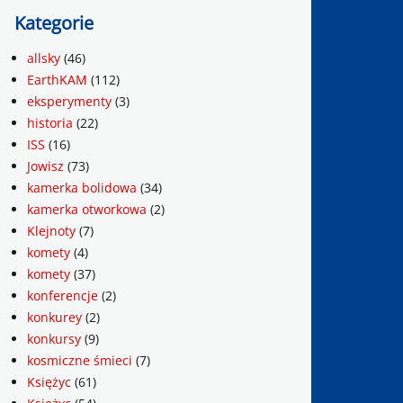
Kategorie
allsky
(46)
EarthKAM
(112)
eksperymenty
(3)
historia
(22)
ISS
(16)
Jowisz
(73)
kamerka bolidowa
(34)
kamerka otworkowa
(2)
Klejnoty
(7)
komety
(4)
komety
(37)
konferencje
(2)
konkurey
(2)
konkursy
(9)
kosmiczne śmieci
(7)
Księżyc
(61)