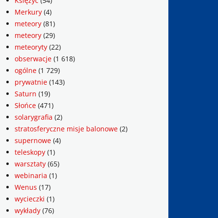
Księżyc
(54)
Merkury
(4)
meteory
(81)
meteory
(29)
meteoryty
(22)
obserwacje
(1 618)
ogólne
(1 729)
prywatnie
(143)
Saturn
(19)
Słońce
(471)
solarygrafia
(2)
stratosferyczne misje balonowe
(2)
supernowe
(4)
teleskopy
(1)
warsztaty
(65)
webinaria
(1)
Wenus
(17)
wycieczki
(1)
wykłady
(76)