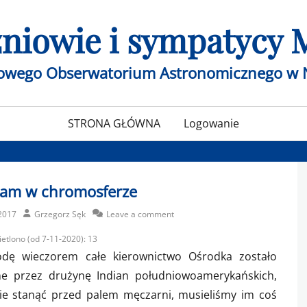
czniowie i sympatycy
żowego Obserwatorium Astronomicznego w 
STRONA GŁÓWNA
Logowanie
am w chromosferze
Author
2017
Grzegorz Sęk
Leave a comment
etlono (od 7-11-2020):
13
dę wieczorem całe kierownictwo Ośrodka zostało
e przez drużynę Indian południowoamerykańskich,
nie stanąć przed palem męczarni, musieliśmy im coś