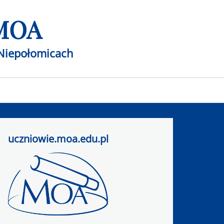
 MOA
Niepołomicach
uczniowie.moa.edu.pl