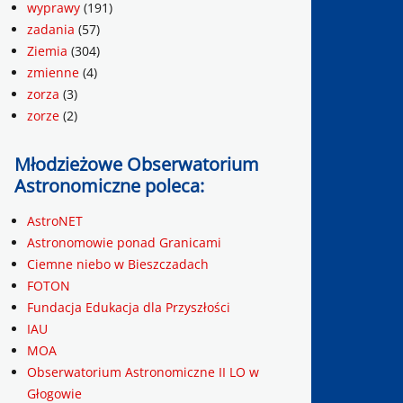
wyprawy
(191)
zadania
(57)
Ziemia
(304)
zmienne
(4)
zorza
(3)
zorze
(2)
Młodzieżowe Obserwatorium
Astronomiczne poleca:
AstroNET
Astronomowie ponad Granicami
Ciemne niebo w Bieszczadach
FOTON
Fundacja Edukacja dla Przyszłości
IAU
MOA
Obserwatorium Astronomiczne II LO w
Głogowie