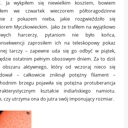
ć. Ja wykpiłem się niewielkim kosztem, bowiem
ziłem we czwartek wieczorem półtoragodzinne
nie z pokazem nieba, jakie rozgwieździło się
ziorem Myczkowieckim. Jako że trafiłem na wyjątkowo
kliwych harcerzy, pytaniom nie było końca,
nsekwencji zaprosiłem ich na teleskopowy pokaz
znej tarczy – zapewne uda się go odbyć w piątek,
będzie ostatnim pełnym obozowym dniem. Za to dziś
 obszaru aktywnego, który od wczoraj nieco się
dował – całkowicie zniknął potężny filament –
hodnim brzegu pojawiła się potężna protuberancja
akterystycznym kształcie indiańskiego namiotu.
, czy utrzyma ona do jutra swój imponujący rozmiar.