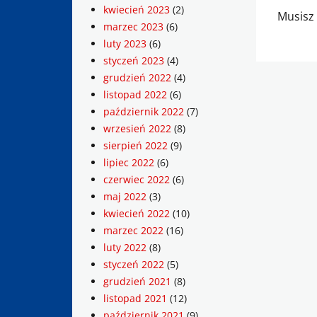
kwiecień 2023
(2)
Musisz
marzec 2023
(6)
luty 2023
(6)
styczeń 2023
(4)
grudzień 2022
(4)
listopad 2022
(6)
październik 2022
(7)
wrzesień 2022
(8)
sierpień 2022
(9)
lipiec 2022
(6)
czerwiec 2022
(6)
maj 2022
(3)
kwiecień 2022
(10)
marzec 2022
(16)
luty 2022
(8)
styczeń 2022
(5)
grudzień 2021
(8)
listopad 2021
(12)
październik 2021
(9)