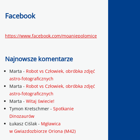
Facebook
https://www.facebook.com/moaniepolomice
Najnowsze komentarze
Marta
-
Robot vs Człowiek, obróbka zdjęć
astro-fotograficznych
Marta
-
Robot vs Człowiek, obróbka zdjęć
astro-fotograficznych
Marta
-
Witaj świecie!
Tymon Kretschmer
-
Spotkanie
Dinozaurów
Łukasz Ciślak
-
Mgławica
w Gwiazdozbiorze Oriona (M42)