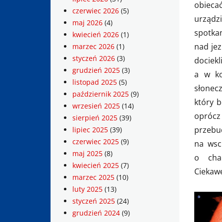
obieca
czerwiec 2026
(5)
urząd
maj 2026
(4)
spotka
kwiecień 2026
(1)
nad je
marzec 2026
(1)
styczeń 2026
(3)
docie
grudzień 2025
(3)
a w ko
listopad 2025
(5)
słonec
październik 2025
(9)
który 
wrzesień 2025
(14)
oprócz
sierpień 2025
(39)
przebu
lipiec 2025
(39)
czerwiec 2025
(9)
na wsc
maj 2025
(8)
o char
kwiecień 2025
(7)
Ciekawe
marzec 2025
(10)
luty 2025
(13)
styczeń 2025
(24)
grudzień 2024
(9)