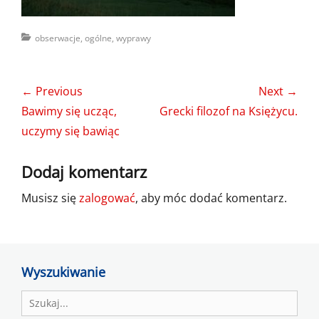
Categories
obserwacje
,
ogólne
,
wyprawy
Nawigacja
← Previous
Next →
wpisu
Previous
Next
Bawimy się ucząc,
Grecki filozof na Księżycu.
post:
post:
uczymy się bawiąc
Dodaj komentarz
Musisz się
zalogować
, aby móc dodać komentarz.
Wyszukiwanie
Search
for: