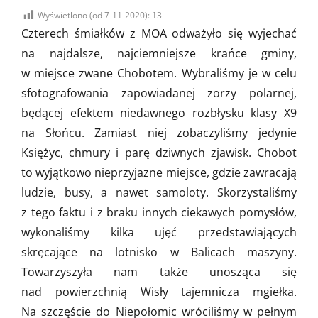
on
Wyświetlono (od 7-11-2020):
13
Czterech śmiałków z MOA odważyło się wyjechać
na najdalsze, najciemniejsze krańce gminy,
w miejsce zwane Chobotem. Wybraliśmy je w celu
sfotografowania zapowiadanej zorzy polarnej,
będącej efektem niedawnego rozbłysku klasy X9
na Słońcu. Zamiast niej zobaczyliśmy jedynie
Księżyc, chmury i parę dziwnych zjawisk. Chobot
to wyjątkowo nieprzyjazne miejsce, gdzie zawracają
ludzie, busy, a nawet samoloty. Skorzystaliśmy
z tego faktu i z braku innych ciekawych pomysłów,
wykonaliśmy kilka ujęć przedstawiających
skręcające na lotnisko w Balicach maszyny.
Towarzyszyła nam także unosząca się
nad powierzchnią Wisły tajemnicza mgiełka.
Na szczęście do Niepołomic wróciliśmy w pełnym